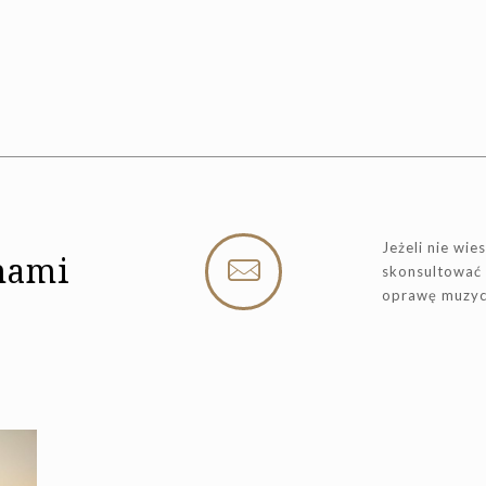
Jeżeli nie wie
 nami
skonsultować
oprawę muzycz