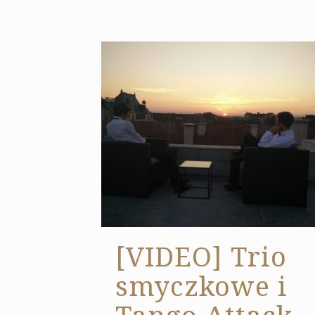
[VIDEO] Trio
smyczkowe i
Tango Attack –