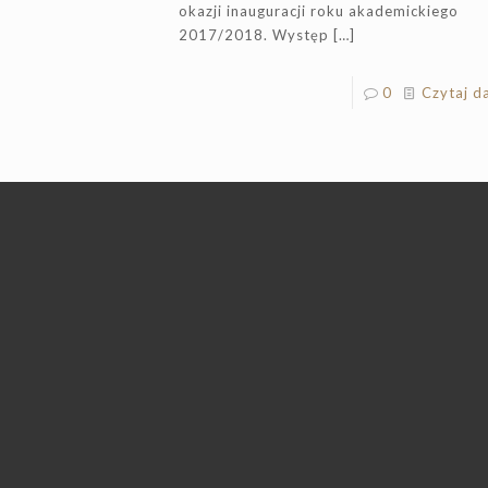
okazji inauguracji roku akademickiego
2017/2018. Występ
[…]
0
Czytaj da