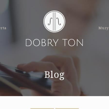
erta
Muzy
Blog