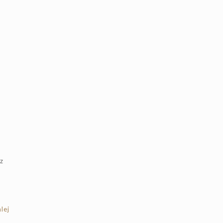
z
lej