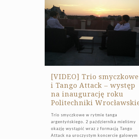
[VIDEO] Trio smyczkowe
i Tango Attack – występ
na inaugurację roku
Politechniki Wrocławskie
Trio smyczkowe w rytmie tanga
argentyńskiego. 2 października mieliśmy
okazję wystąpić wraz z formacją Tango
Attack na uroczystym koncercie galowym 