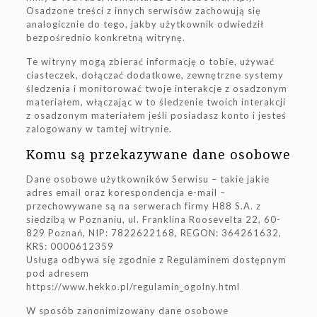
Osadzone treści z innych serwisów zachowują się
analogicznie do tego, jakby użytkownik odwiedził
bezpośrednio konkretną witrynę.
Te witryny mogą zbierać informację o tobie, używać
ciasteczek, dołączać dodatkowe, zewnętrzne systemy
śledzenia i monitorować twoje interakcje z osadzonym
materiałem, włączając w to śledzenie twoich interakcji
z osadzonym materiałem jeśli posiadasz konto i jesteś
zalogowany w tamtej witrynie.
Komu są przekazywane dane osobowe
Dane osobowe użytkowników Serwisu – takie jakie
adres email oraz korespondencja e-mail –
przechowywane są na serwerach firmy H88 S.A. z
siedzibą w Poznaniu, ul. Franklina Roosevelta 22, 60-
829 Poznań, NIP: 7822622168, REGON: 364261632,
KRS: 0000612359
Usługa odbywa się zgodnie z Regulaminem dostępnym
pod adresem
https://www.hekko.pl/regulamin_ogolny.html
W sposób zanonimizowany dane osobowe