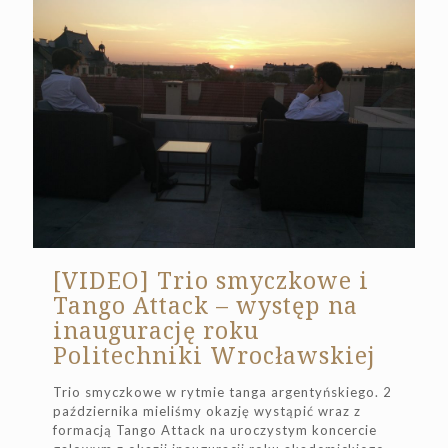
[VIDEO] Trio smyczkowe i
Tango Attack – występ na
inaugurację roku
Politechniki Wrocławskiej
Trio smyczkowe w rytmie tanga argentyńskiego. 2
października mieliśmy okazję wystąpić wraz z
formacją Tango Attack na uroczystym koncercie