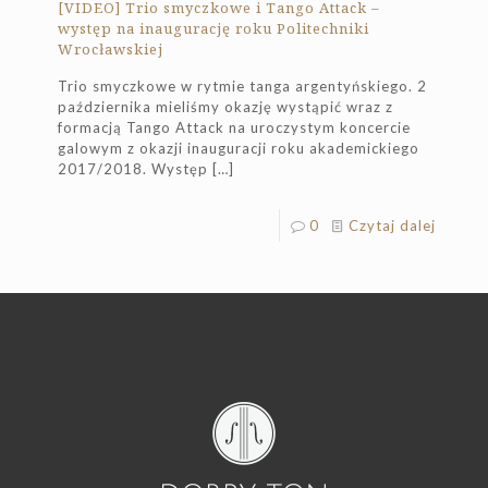
[VIDEO] Trio smyczkowe i Tango Attack –
występ na inaugurację roku Politechniki
Wrocławskiej
Trio smyczkowe w rytmie tanga argentyńskiego. 2
października mieliśmy okazję wystąpić wraz z
formacją Tango Attack na uroczystym koncercie
galowym z okazji inauguracji roku akademickiego
2017/2018. Występ
[…]
0
Czytaj dalej