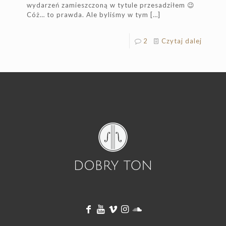
wydarzeń zamieszczoną w tytule przesadziłem 😉
Cóż… to prawda. Ale byliśmy w tym
[…]
2
Czytaj dalej