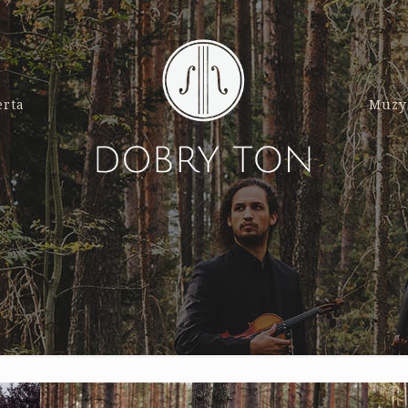
erta
Muzy