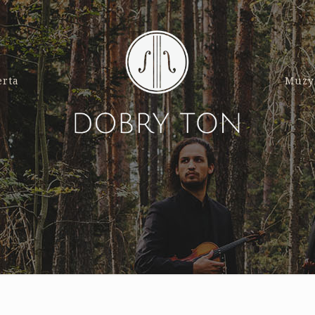
erta
Muzy