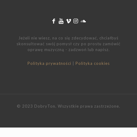
Jeżeli nie wiesz, na co się zdecydować, chciałbyś
skonsultować swój pomysł czy po prostu zamówić
oprawę muzyczną - zadzwoń lub napisz.
Polityka prywatności
|
Polityka cookies
© 2023 DobryTon. Wszystkie prawa zastrzeżone.