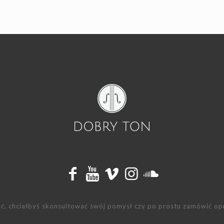
wać, chciałbyś skonsultować swój pomysł czy po prostu zamówić o