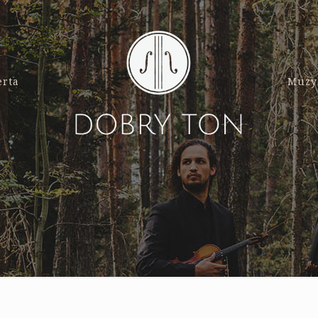
erta
Muzy