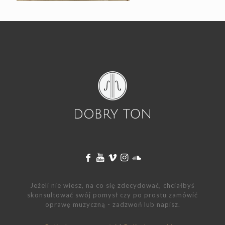
Jeżeli nie wiesz, na co się zdecydować, chciałbyś
skonsultować swój pomysł czy po prostu zamówić
oprawę muzyczną - zadzwoń lub napisz.