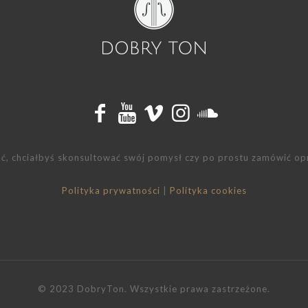
wać, chciałbyś skonsultować swój pomysł czy po prostu zamówić o
Polityka prywatności
|
Polityka cookies
© 2023 DobryTon. Wszystkie prawa zastrzeżone.