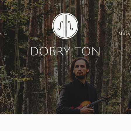
erta
Muzy