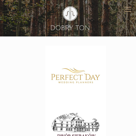
Perfect Day
www.perfectday.pl
Dwór Sieraków