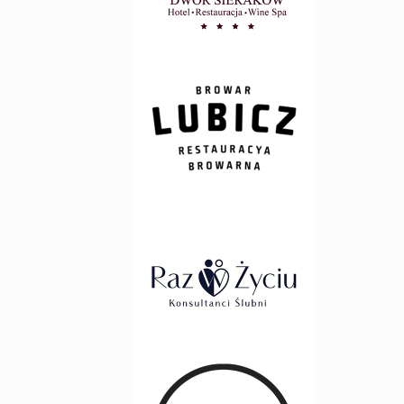
www.dworsierakow.pl/pl/
Browar Lubicz
www.browar-lubicz.com.pl
Raz w Życiu
www.razwzyciu.pl
Sofar Sounds