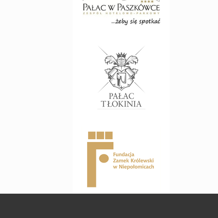
Pałac Tłokinia
www.palac-tlokinia.pl
Fundacja Zamek Królewski
w Niepołomicach
www.zamekkrolewski.com.pl