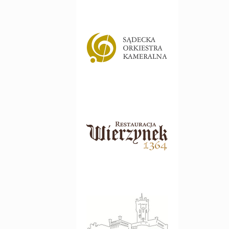
Sądecka Orkiestra
Kameralna
www.nowysacz.pl
Wierzynek
www.wierzynek.pl
Pałac w Paszkówce
www.paszkowka.pl