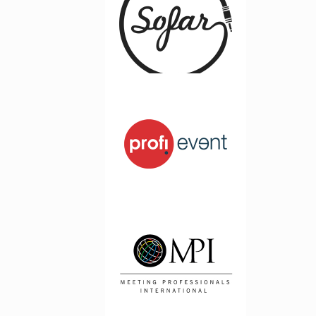
www.sofarsounds.com
Profi Event
www.profievent.pl
MPI Poland
www.mpiweb.pl